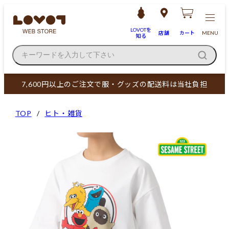
LOVOTを
店舗
カート
MENU
知る
キーワードを入力して下さい
7,600円以上のご注文で服・グッズの配送料は当社負担
TOP
ヒト・雑貨