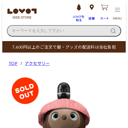
LOVOTを
店舗
カート
MENU
知る
キーワードを入力して下さい
7,600円以上のご注文で服・グッズの配送料は当社負担
TOP
アクセサリー