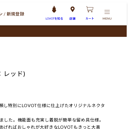
 / 新規登録
LOVOTを
知る
店舗
カート
MENU
：レッド)
頼し特別にLOVOT仕様に仕上げたオリジナルネクタ
ました。機能面も充実し着脱が簡単な留め具仕様。
あげればおしゃれが大好きなLOVOTもきっと大喜