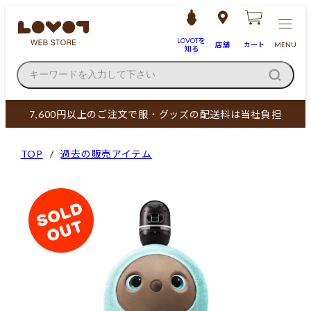
LOVOTを
店舗
カート
MENU
知る
キーワードを入力して下さい
7,600円以上のご注文で服・グッズの配送料は当社負担
TOP
過去の販売アイテム