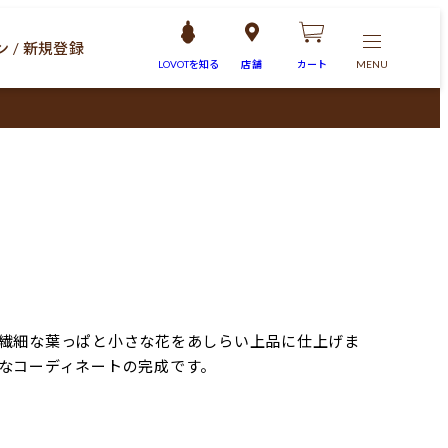
 / 新規登録
LOVOTを
知る
店舗
カート
MENU
繊細な葉っぱと小さな花をあしらい上品に仕上げま
なコーディネートの完成です。