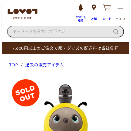
LOVOTを
店舗
カート
MENU
知る
キーワードを入力して下さい
7,600円以上のご注文で服・グッズの配送料は当社負担
TOP
過去の販売アイテム